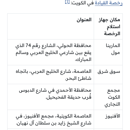
[1]
رخصة القيادة
في الكويت:
مكان جهاز
العنوان
استلام
الرخصة
المارينا
محافظة الحولي، الشارع رقم 74 الذي
مول
يقع بين شارعي الخليج العربي وسالم
المبارك.
سوق شرق
العاصمة، شارع الخليج العربي، باتجاه
شاطئ البحر.
مجمع
محافظة الأحمدي في شارع الدبوس
الكوت
قُرب حديقة الفحيحيل.
التجاري
الأفنيوز
العاصمة الكويتية، مجمع الأفنيوز، في
شارع الشيخ زايد بن سلطان آل نهيان.