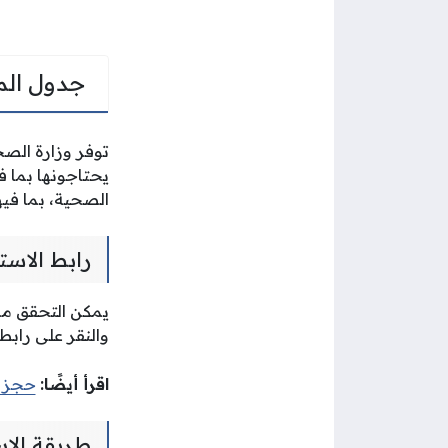
جدول الم
توفر وزارة الصح
يحتاجونها بما 
الصحية، بما فيه
رابط الاس
يمكن التحقق م
والنقر على رابط 
اقرأ أيضًا:
حجز م
طريقة الا