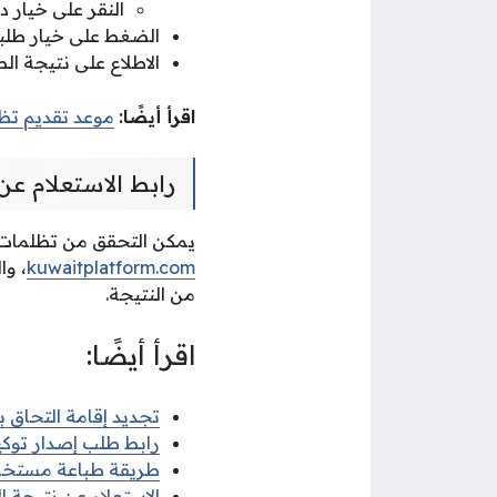
النقر على خيار د
الضغط على خيار طلبا
الاطلاع على نتيجة ال
اقرأ أيضًا:
موعد تقديم تظ
رابط الاستعلام عن
يمكن التحقق من تظلمات نتا
kuwaitplatform.com
، وا
من النتيجة.
اقرأ أيضًا:
تجديد إقامة التحاق بعائل الك
رابط طلب إصدار توكي
طريقة طباعة مستخرج
الاستعلام عن نتيجة 