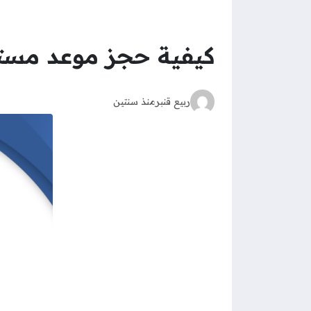
كيفية حجز موعد مست
ربيع قنبر
منذ سنتين